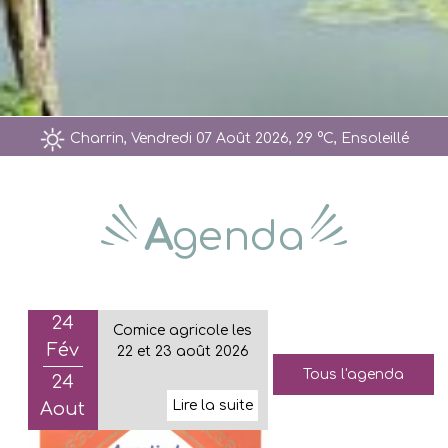
Charrin, Vendredi 07 Août 2026, 29 °C, Ensoleillé
A
genda
24
Comice agricole les
Fév
22 et 23 août 2026
Tous l'agenda
24
Aout