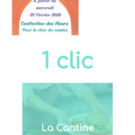
29
SORTIE NATURE -
Juil
Balade contée
autour de la Loire
08
Aout
1 clic
La Cantine